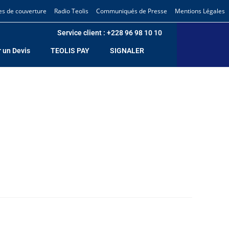
es de couverture
Radio Teolis
Communiqués de Presse
Mentions Légales
Service client : +228 96 98 10 10​
 un Devis
TEOLIS PAY
SIGNALER